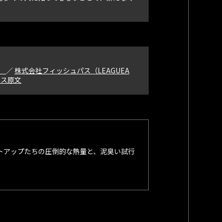
）
／
株式会社フィッシュパス（LEAGUEA
ース原文
トアップたちの圧倒的な熱量と、泥臭い試行