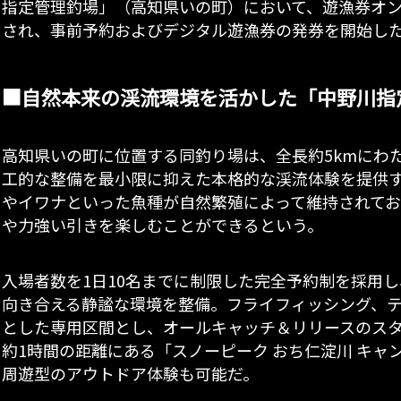
指定管理釣場」（高知県いの町）において、遊漁券オンライ
され、事前予約およびデジタル遊漁券の発券を開始し
■自然本来の渓流環境を活かした「中野川指
高知県いの町に位置する同釣り場は、全長約5kmにわ
工的な整備を最小限に抑えた本格的な渓流体験を提供
やイワナといった魚種が自然繁殖によって維持されて
や力強い引きを楽しむことができるという。
入場者数を1日10名までに制限した完全予約制を採用
向き合える静謐な環境を整備。フライフィッシング、
とした専用区間とし、オールキャッチ＆リリースのス
約1時間の距離にある「スノーピーク おち仁淀川 キャ
周遊型のアウトドア体験も可能だ。