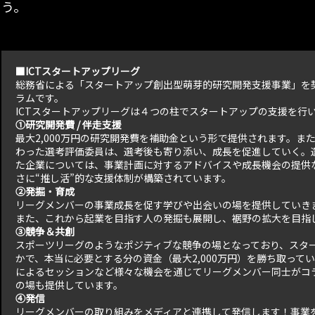
う。
■ICTスタートアップリーグ
総務省による「スタートアップ創出型萌芽的研究開発支援事業」を契
ラムです。
ICTスタートアップリーグは４つの柱でスタートアップの支援を行
①研究開発費 / 伴走支援
最大2,000万円の研究開発費を補助金という形で提供されます。
わった選考評価委員は、選考後も寄り添い、成長を促進していく。選
た企業については、事業計画に対するアドバイスや成長機会の提供
さに“推し活”的な支援体制が構築されています。
②発掘・育成
リーグメンバーの事業成長を促す学びや出会いの場を提供していき
また、これから起業を目指す人の発掘も展開し、裾野の拡大を目指
③競争＆共創
スポーツリーグのようなポジティブな競争の場となっており、スタ
かで、本当に必要とする分の資金（最大2,000万円）を勝ち取って
によるセッションなど様々な機会を通じてリーグメンバー同士がコ
の場も提供しています。
④発信
リーグメンバーの取り組みをメディアと連携して発信します！事業