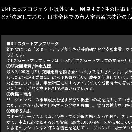
同社は本プロジェクト以外にも、関連する2件の技術開
とが決定しており、日本全体での有人宇宙輸送技術の
■ICTスタートアップリーグ
総務省による「スタートアップ創出型萌芽的研究開発支援事業」を契
ラムです。
ICTスタートアップリーグは４つの柱でスタートアップの支援を行
①研究開発費 / 伴走支援
最大2,000万円の研究開発費を補助金という形で提供されます。
わった選考評価委員は、選考後も寄り添い、成長を促進していく。選
た企業については、事業計画に対するアドバイスや成長機会の提供
さに“推し活”的な支援体制が構築されています。
②発掘・育成
リーグメンバーの事業成長を促す学びや出会いの場を提供していき
また、これから起業を目指す人の発掘も展開し、裾野の拡大を目指
③競争＆共創
スポーツリーグのようなポジティブな競争の場となっており、スタ
かで、本当に必要とする分の資金（最大2,000万円）を勝ち取って
によるセッションなど様々な機会を通じてリーグメンバー同士がコ