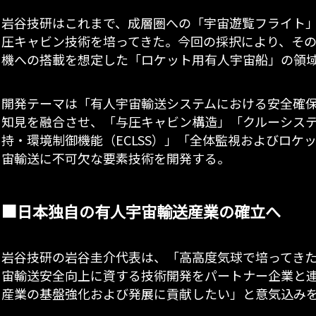
岩谷技研はこれまで、成層圏への「宇宙遊覧フライト
圧キャビン技術を培ってきた。今回の採択により、そ
機への搭載を想定した「ロケット用有人宇宙船」の領
開発テーマは「有人宇宙輸送システムにおける安全確
知見を融合させ、「与圧キャビン構造」「クルーシス
持・環境制御機能（ECLSS）」「全体監視およびロケ
宙輸送に不可欠な要素技術を開発する。
■日本独自の有人宇宙輸送産業の確立へ
岩谷技研の岩谷圭介代表は、「高高度気球で培ってきた気
宙輸送安全向上に資する技術開発をパートナー企業と
産業の基盤強化および発展に貢献したい」と意気込み