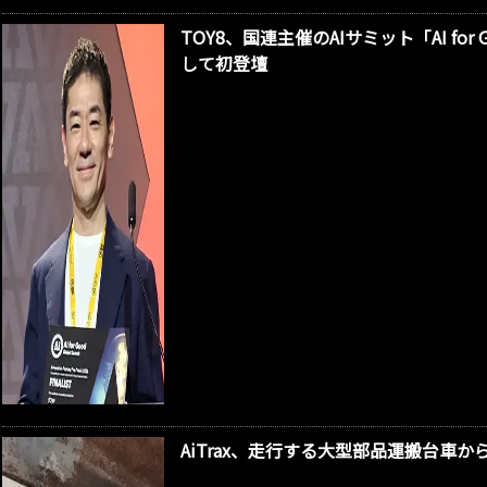
TOY8、国連主催のAIサミット「AI f
して初登壇
AiTrax、走行する大型部品運搬台車