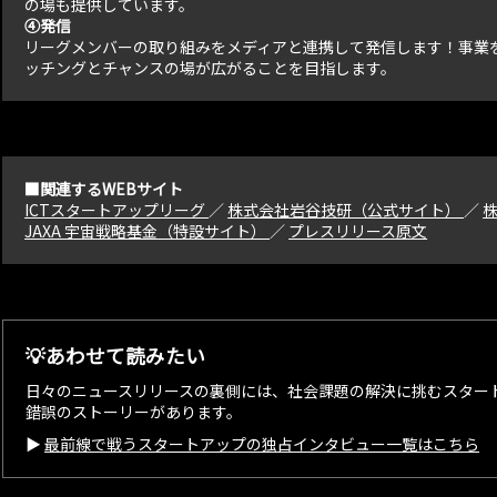
の場も提供しています。
④発信
リーグメンバーの取り組みをメディアと連携して発信します！事業
ッチングとチャンスの場が広がることを目指します。
■関連するWEBサイト
ICTスタートアップリーグ
／
株式会社岩谷技研（公式サイト）
／
株
JAXA 宇宙戦略基金（特設サイト）
／
プレスリリース原文
💡あわせて読みたい
日々のニュースリリースの裏側には、社会課題の解決に挑むスター
錯誤のストーリーがあります。
▶︎
最前線で戦うスタートアップの独占インタビュー一覧はこちら