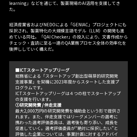
learning」などを通じて、製薬現場のAI活用を支援してき
た。
経済産業省およびNEDOによる「GENIAC」プロジェクトにも
採択され、製薬特化の大規模言語モデル（LLM）の開発も進
めている同社。「QAI Checker」の投入により、文書作成から
チェック・査読に至る一連のQA業務プロセス全体の効率化を
後押ししていく構えだ。
■ICTスタートアップリーグ
総務省による「スタートアップ創出型萌芽的研究開発
支援事業」を契機に2023年度からスタートした支援プ
ログラムです。
ICTスタートアップリーグは４つの柱でスタートアップ
の支援を行います。
①研究開発費 / 伴走支援
最大2,000万円の研究開発費を補助金という形で提供さ
れます。また、伴走支援ではリーグメンバーの選考に
携わった選考評価委員は、選考後も寄り添い、成長を
促進していく。選考評価委員が“絶対に採択したい”と
評価した企業については、事業計画に対するアドバイ