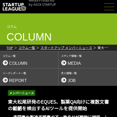
Media Produced
by
ASCII STARTUP
コラム
COLUMN
TOP
コラム一覧
スタートアップ メンバーニュース
東大松
尾研発のEQUES、製薬QA向けに複数文書の齟齬を検出するAIツール
コラム一覧
メディア情報一覧
「QAI Checker」を提供開始
COLUMN
MEDIA
リーグレポート一覧
求人情報一覧
REPORT
JOB
メンバーニュース
東大松尾研発のEQUES、製薬QA向けに複数文書
の齟齬を検出するAIツールを提供開始