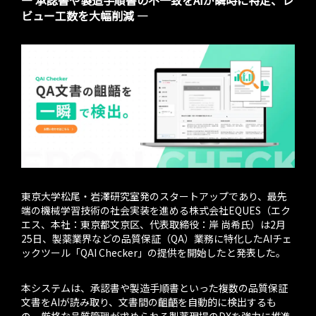
― 承認書や製造手順書の不一致をAIが瞬時に特定、レ
ビュー工数を大幅削減 ―
東京大学松尾・岩澤研究室発のスタートアップであり、最先
端の機械学習技術の社会実装を進める株式会社EQUES（エク
エス、本社：東京都文京区、代表取締役：岸 尚希氏）は2月
25日、製薬業界などの品質保証（QA）業務に特化したAIチェ
ックツール「QAI Checker」の提供を開始したと発表した。
本システムは、承認書や製造手順書といった複数の品質保証
文書をAIが読み取り、文書間の齟齬を自動的に検出するも
の。厳格な品質管理が求められる製薬現場のDXを強力に推進