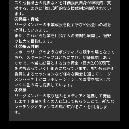
スや成長機会の提供などを評価委員自身が継続的に支
援する、まさに“推し活”的な支援体制が構築されてい
ます。
②発掘・育成
リーグメンバーの事業成長を促す学びや出会いの場を
提供していきます。
また、これから起業を目指す人の発掘も展開し、裾野
の拡大を目指します。
③競争＆共創
スポーツリーグのようなポジティブな競争の場となって
おり、スタートアップはともに学び、切磋琢磨しあう
なかで、本当に必要とする分の資金（最大2,000万円）
を勝ち取っていく仕組みになっています。また選考評価
委員によるセッションなど様々な機会を通じてリーグ
メンバー同士がコラボレーションして事業を拡大して
いく共創の場も提供しています。
④発信
リーグメンバーの取り組みをメディアと連携して発信
します！事業を多くの人に知ってもらうことで、新たな
マッチングとチャンスの場が広がることを目指しま
す。