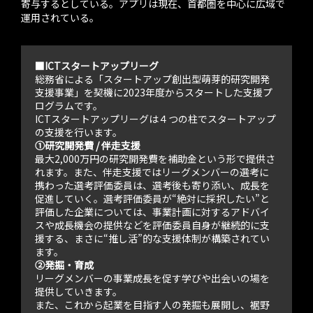
寄与するとしている。アプリは現在、首都圏を中心に広域で
運用されている。
■ICTスタートアップリーグ
総務省による「スタートアップ創出型萌芽的研究開発
支援事業」を契機に2023年度からスタートした支援プ
ログラムです。
ICTスタートアップリーグは４つの柱でスタートアップ
の支援を行います。
①研究開発費 / 伴走支援
最大2,000万円の研究開発費を補助金という形で提供さ
れます。また、伴走支援ではリーグメンバーの選考に
携わった選考評価委員は、選考後も寄り添い、成長を
促進していく。選考評価委員が“絶対に採択したい”と
評価した企業については、事業計画に対するアドバイ
スや成長機会の提供などを評価委員自身が継続的に支
援する、まさに“推し活”的な支援体制が構築されてい
ます。
②発掘・育成
リーグメンバーの事業成長を促す学びや出会いの場を
提供していきます。
また、これから起業を目指す人の発掘も展開し、裾野