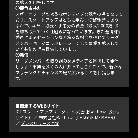
の拡大を目指します。
③競争＆共創
スポーツリーグのようなポジティブな競争の場となって
おり、スタートアップはともに学び、切磋琢磨しあう
なかで、本当に必要とする分の資金（最大2,000万円）
を勝ち取っていく仕組みになっています。また選考評価
委員によるセッションなど様々な機会を通じてリーグ
メンバー同士がコラボレーションして事業を拡大して
いく共創の場も提供しています。
④発信
リーグメンバーの取り組みをメディアと連携して発信
します！事業を多くの人に知ってもらうことで、新たな
マッチングとチャンスの場が広がることを目指しま
す。
■関連するWEBサイト
ICTスタートアップリーグ
／
株式会社Bashow（公式
サイト）
／
株式会社Bashow（LEAGUE MEMBER）
／
プレスリリース原文