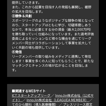
提供していきます。
また、これから起業を目指す人の発掘も展開し、裾野
の拡大を目指します。
③競争＆共創
スポーツリーグのようなポジティブな競争の場となって
おり、スタートアップはともに学び、切磋琢磨しあう
なかで、本当に必要とする分の資金（最大2,000万円）
を勝ち取っていく仕組みになっています。また選考評価
委員によるセッションなど様々な機会を通じてリーグ
メンバー同士がコラボレーションして事業を拡大して
いく共創の場も提供しています。
④発信
リーグメンバーの取り組みをメディアと連携して発信
します！事業を多くの人に知ってもらうことで、新たな
マッチングとチャンスの場が広がることを目指しま
す。
■関連するWEBサイト
ICTスタートアップリーグ
／
InnoJin株式会社（公式サ
イト）
／
InnoJin株式会社（LEAGUEA MEMBER）
／
てのひら眼科（導入医療機関）
／
プレスリリース原文