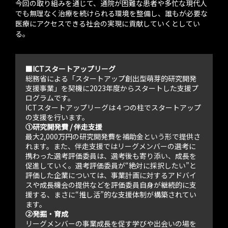
今回の取り組みを通じて、通院が困難な患者や多忙な現代人
でも無理なく治療を続けられる環境を整備し、誰もが必要な
医療にアクセスできる社会の実現に貢献していくとしてい
る。
■ICTスタートアップリーグ
総務省による「スタートアップ創出型萌芽的研究開発
支援事業」を契機に2023年度からスタートした支援プ
ログラムです。
ICTスタートアップリーグは４つの柱でスタートアップ
の支援を行います。
①研究開発費 / 伴走支援
最大2,000万円の研究開発費を補助金という形で提供さ
れます。また、伴走支援ではリーグメンバーの選考に
携わった選考評価委員は、選考後も寄り添い、成長を
促進していく。選考評価委員が“絶対に採択したい”と
評価した企業については、事業計画に対するアドバイ
スや成長機会の提供などを評価委員自身が継続的に支
援する、まさに“推し活”的な支援体制が構築されてい
ます。
②発掘・育成
リーグメンバーの事業成長を促す学びや出会いの場を