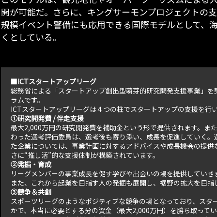
開が可能だ。さらに、キングサーモンプロジェクトの
規模イベント警備にも応用できる国際モデルとして、
くとしている。
■ICTスタートアップリーグ
総務省による「スタートアップ創出型萌芽的研究開発支援事業」を契
ラムです。
ICTスタートアップリーグは４つの柱でスタートアップの支援を行
①研究開発費 / 伴走支援
最大2,000万円の研究開発費を補助金という形で提供されます。
わった選考評価委員は、選考後も寄り添い、成長を促進していく。選
た企業については、事業計画に対するアドバイスや成長機会の提供
さに“推し活”的な支援体制が構築されています。
②発掘・育成
リーグメンバーの事業成長を促す学びや出会いの場を提供していき
また、これから起業を目指す人の発掘も展開し、裾野の拡大を目指
③競争＆共創
スポーツリーグのようなポジティブな競争の場となっており、スタ
かで、本当に必要とする分の資金（最大2,000万円）を勝ち取って