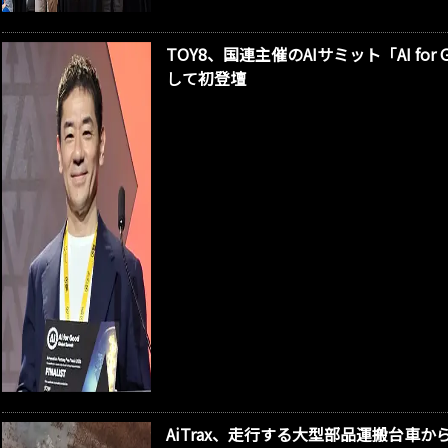
TOY8、国連主催のAIサミット「AI f
して初登壇
AiTrax、走行する大型部品運搬台車