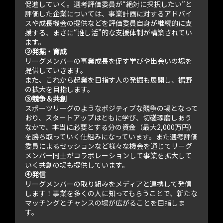
促進していく。選考評価委員が“絶対に採択したい”と
評価した企業については、事業計画に対するアドバイ
スや成長機会の提供などを評価委員自身が継続的に支
援する、まさに“推し活”的な支援体制が構築されてい
ます。
②発掘・育成
リーグメンバーの事業成長を促す学びや出会いの場を
提供していきます。
また、これから起業を目指す人の発掘も展開し、裾野
の拡大を目指します。
③競争＆共創
スポーツリーグのようなポジティブな競争の場となって
おり、スタートアップはともに学び、切磋琢磨しあう
なかで、本当に必要とする分の資金（最大2,000万円）
を勝ち取っていく仕組みになっています。また選考評価
委員によるセッションなど様々な機会を通じてリーグ
メンバー同士がコラボレーションして事業を拡大して
いく共創の場も提供しています。
④発信
リーグメンバーの取り組みをメディアと連携して発信
します！事業を多くの人に知ってもらうことで、新たな
マッチングとチャンスの場が広がることを目指しま
す。