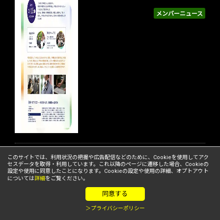
メンバーニュース
このサイトでは、利用状況の把握や広告配信などのために、Cookieを使用してアク
MOLTON、好評につきリコージャパン
セスデータを取得・利用しています。これ以降のページに遷移した場合、Cookieの
との「自治体向け法務DXセミナー」を
設定や使用に同意したことになります。Cookieの設定や使用の詳細、オプトアウト
追加開催
については
詳細
をご覧ください。
同意する
メンバーニュース
＞プライバシーポリシー