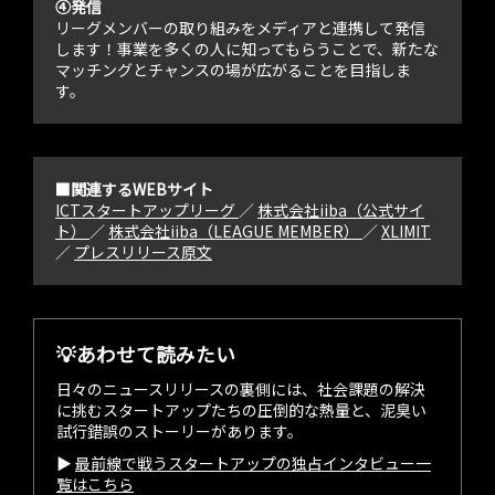
④発信
リーグメンバーの取り組みをメディアと連携して発信
します！事業を多くの人に知ってもらうことで、新たな
マッチングとチャンスの場が広がることを目指しま
す。
■関連するWEBサイト
ICTスタートアップリーグ
／
株式会社iiba（公式サイ
ト）
／
株式会社iiba（LEAGUE MEMBER）
／
XLIMIT
／
プレスリリース原文
💡あわせて読みたい
日々のニュースリリースの裏側には、社会課題の解決
に挑むスタートアップたちの圧倒的な熱量と、泥臭い
試行錯誤のストーリーがあります。
▶︎
最前線で戦うスタートアップの独占インタビュー一
覧はこちら