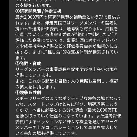
の支援を行います。
①研究開発費 / 伴走支援
最大2,000万円の研究開発費を補助金という形で提供さ
れます。また、伴走支援ではリーグメンバーの選考に
携わった選考評価委員は、選考後も寄り添い、成長を
促進していく。選考評価委員が“絶対に採択したい”と
評価した企業については、事業計画に対するアドバイ
スや成長機会の提供などを評価委員自身が継続的に支
援する、まさに“推し活”的な支援体制が構築されてい
ます。
②発掘・育成
リーグメンバーの事業成長を促す学びや出会いの場を
提供していきます。
また、これから起業を目指す人の発掘も展開し、裾野
の拡大を目指します。
③競争＆共創
スポーツリーグのようなポジティブな競争の場となって
おり、スタートアップはともに学び、切磋琢磨しあう
なかで、本当に必要とする分の資金（最大2,000万円）
を勝ち取っていく仕組みになっています。また選考評価
委員によるセッションなど様々な機会を通じてリーグ
メンバー同士がコラボレーションして事業を拡大して
いく共創の場も提供しています。