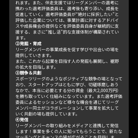
れます。また、伴走支援ではリーグメンバーの選考に
携わった選考評価委員は、選考後も寄り添い、成長を
促進していく。選考評価委員が“絶対に採択したい”と
評価した企業については、事業計画に対するアドバイ
スや成長機会の提供などを評価委員自身が継続的に支
援する、まさに“推し活”的な支援体制が構築されてい
ます。
②発掘・育成
リーグメンバーの事業成長を促す学びや出会いの場を
提供していきます。
また、これから起業を目指す人の発掘も展開し、裾野
の拡大を目指します。
③競争＆共創
スポーツリーグのようなポジティブな競争の場となって
おり、スタートアップはともに学び、切磋琢磨しあう
なかで、本当に必要とする分の資金（最大2,000万円）
を勝ち取っていく仕組みになっています。また選考評価
委員によるセッションなど様々な機会を通じてリーグ
メンバー同士がコラボレーションして事業を拡大して
いく共創の場も提供しています。
④発信
リーグメンバーの取り組みをメディアと連携して発信
します！事業を多くの人に知ってもらうことで、新たな
マッチングとチャンスの場が広がることを目指しま