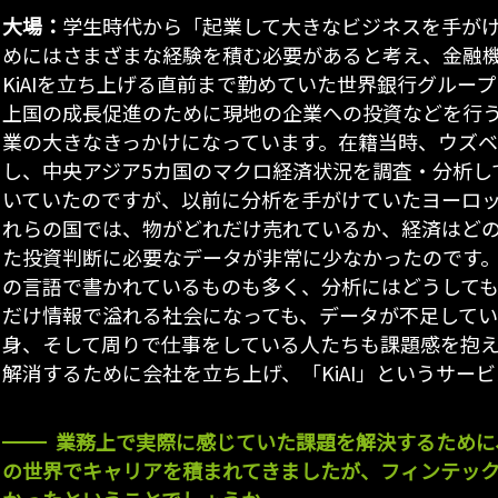
大場：
学生時代から「起業して大きなビジネスを手が
めにはさまざまな経験を積む必要があると考え、金融
KiAIを立ち上げる直前まで勤めていた世界銀行グループ
上国の成長促進のために現地の企業への投資などを行
業の大きなきっかけになっています。在籍当時、ウズ
し、中央アジア5カ国のマクロ経済状況を調査・分析し
いていたのですが、以前に分析を手がけていたヨーロ
れらの国では、物がどれだけ売れているか、経済はど
た投資判断に必要なデータが非常に少なかったのです
の言語で書かれているものも多く、分析にはどうして
だけ情報で溢れる社会になっても、データが不足して
身、そして周りで仕事をしている人たちも課題感を抱
解消するために会社を立ち上げ、「KiAI」というサー
業務上で実際に感じていた課題を解決するために
の世界でキャリアを積まれてきましたが、フィンテック