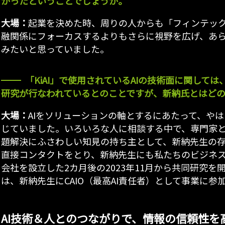
かったということでしょうか。
大場：
起業を決めた時、周りの人からも「フィンテッ
融関係にフォーカスするよりもさらに視野を広げ、あ
みたいと思っていました。
「KiAI」で使用されているAIの技術面に関して
研究が行なわれているとのことですが、新納氏とはど
大場：
AIをソリューションの軸とするにあたって、や
じていました。いろいろな人に相談する中で、専門家
題解決にふさわしい知見の持ち主として、新納先生の
直接コンタクトをとり、新納先生にも私たちのビジネ
会社を設立した2カ月後の2023年11月から共同研究を開
は、新納先生にCAIO（最高AI責任者）として事業に参
AI技術＆人とのつながりで、情報の信頼性を