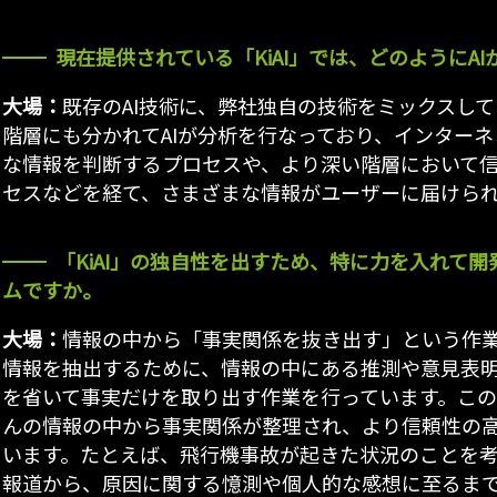
現在提供されている「KiAI」では、どのようにA
大場：
既存のAI技術に、弊社独自の技術をミックスし
階層にも分かれてAIが分析を行なっており、インター
な情報を判断するプロセスや、より深い階層において
セスなどを経て、さまざまな情報がユーザーに届けら
「KiAI」の独自性を出すため、特に力を入れて
ムですか。
大場：
情報の中から「事実関係を抜き出す」という作業で
情報を抽出するために、情報の中にある推測や意見表
を省いて事実だけを取り出す作業を行っています。この
んの情報の中から事実関係が整理され、より信頼性の
います。たとえば、飛行機事故が起きた状況のことを
報道から、原因に関する憶測や個人的な感想に至るま