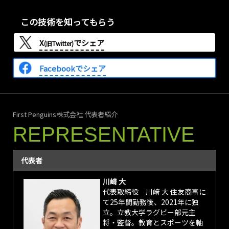
この技術を知ってもらう
X
でシェア
(旧Twitter)
Facebookでシェア
First Penguins株式会社 代表者紹介
REPRESENTATIVE
代表者
川﨑 大
代表取締役 川﨑 大 住友商事に
て25年間勤務後、2021年に独
立。立教大学ラグビー部元主
将・監督。教育とスポーツを軸