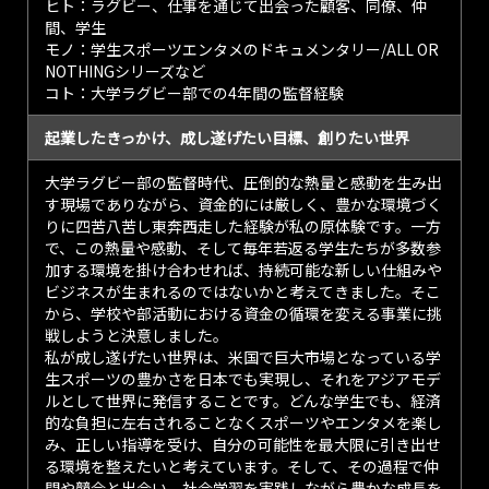
ヒト：ラグビー、仕事を通じて出会った顧客、同僚、仲
間、学生
モノ：学生スポーツエンタメのドキュメンタリー/ALL OR
NOTHINGシリーズなど
コト：大学ラグビー部での4年間の監督経験
起業したきっかけ、成し遂げたい目標、創りたい世界
大学ラグビー部の監督時代、圧倒的な熱量と感動を生み出
す現場でありながら、資金的には厳しく、豊かな環境づく
りに四苦八苦し東奔西走した経験が私の原体験です。一方
で、この熱量や感動、そして毎年若返る学生たちが多数参
加する環境を掛け合わせれば、持続可能な新しい仕組みや
ビジネスが生まれるのではないかと考えてきました。そこ
から、学校や部活動における資金の循環を変える事業に挑
戦しようと決意しました。
私が成し遂げたい世界は、米国で巨大市場となっている学
生スポーツの豊かさを日本でも実現し、それをアジアモデ
ルとして世界に発信することです。どんな学生でも、経済
的な負担に左右されることなくスポーツやエンタメを楽し
み、正しい指導を受け、自分の可能性を最大限に引き出せ
る環境を整えたいと考えています。そして、その過程で仲
間や競合と出会い、社会学習を実践しながら豊かな成長を