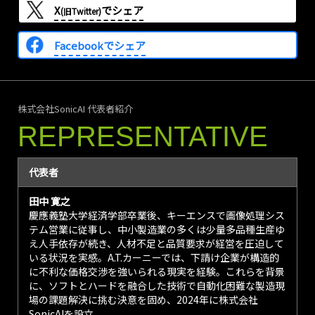
X
でシェア
(旧Twitter)
Facebookでシェア
株式会社SonicAI 代表者紹介
REPRESENTATIVE
代表者
田中 寛之
慶應義塾大学経済学部卒業後、キーエンスで画像処理シス
テム営業に従事し、中小製造業の多くは少量多品種生産ゆ
え人手依存が続き、人材不足と品質要求が経営を圧迫して
いる状況を実感。A.T.カーニーでは、下請け企業が構造的
に不利な価格交渉を強いられる現実を経験。これらを背景
に、ソフトとハードを融合した技術で自動化困難な製造現
場の課題解決に挑む決意を固め、2024年に株式会社
SonicAIを設立