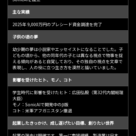
主な実績
2025年 9,000万円のプレシード資金調達を完了
子供の頃の夢
幼少期の夢は小説家やエッセイストになることでした。子
どもの頃から、他の同年代の子とは異なる視点で物事を捉
える傾向があると自覚しており、その独自の視点を文章で
表現し、人の役に立つ生き方を漠然と描いていました。
影響を受けたヒト、モノ、コト
学生時代に影響を受けたヒト：広田弘毅（第32代内閣総理
大臣）
モノ：SonicAIで開発中のβ版
コト：米軍アフガニスタン撤退
起業したきっかけ、成し遂げたい目標、創りたい世界
起業の理由は明確です。第一に市場規模。製造業は日本