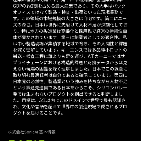
GDPの約2割を占める最大産業であり、その大半はバック
オフィスではなく製造・検査・出荷といった現場業務で
す。この領域の市場規模の大きさは自明です。第二にニー
ズの深さ。日本は世界に先駆けて人材不足が深刻化してお
り、特に地方の製造業は高齢化と採用難で経営の持続性自
体が脅かされています。第三に創業者としての適合性。私
は中小製造現場が集積する地域で育ち、その人間性と課題
を深く理解しています。キーエンスでは多品種小ロットの
搬送・検査工程に誰よりも足を運び、A.T.カーニーではサ
プライチェーンにおける構造的課題と財務データからは見
えない現場の困難を深く理解しました。日本でこの課題に
取り組む最適任者は自分であると確信しています。第四に
日本発の必然性。製造業という強みを持ちながら人材不足
という課題先進国である日本だからこそ、シリコンバレー
発では生まれないプロダクトを創出できると判断しまし
た。目標は、5年以内にこのドメインで世界で最も認知さ
れ、文化や言語を超えて世界中の製造現場で愛されるプロ
ダクトを届けることです。
株式会社SonicAI 基本情報