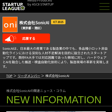
Media Produced
by
ASCII STARTUP
株式会社SonicAI
2025
（東京都・港区）
応援する
SonicAIは、日本最大の産業である製造業の中でも、多品種小ロット非自
動化ラインにおける深刻な人材不足解消を目的に設立されたスタートア
ップです。既存FA大手では対応困難であった領域に対し、ハードウェア
とAIを融合した搬送・検査自動化技術により、製造現場の革新を実現しま
す。
TOP
リーグメンバー
株式会社SonicAI
株式会社SonicAIの関連ニュース・コラム
NEW INFORMATION