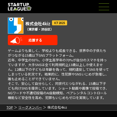
株式会社4kiz
2025
（東京都・渋谷区）
応援する
ゲームよりも楽しく、学校よりも成長できる、世界中の子供たち
がつながる15歳以下SNSプラットフォーム。
近年、中学生の93％、小学生高学年の70%が自分のスマホを持っ
ていますが、大手SNSは全て利用規約上13歳以上しか使えませ
ん。12歳以下の子どもは年齢を偽って、規約違反してSNSを使って
しまっている状況です。結果的に、性犯罪やSNSいじめが急増し、
誰も止めることができていません。
そこで、安心して自分らしく、同世代とつながれる、15歳以下子
ども向けSNSを提供しています。ショート動画や画像で投稿でき、
NGワードや不適切投稿のAI自動検知、ペアレンタルコントロール
機能など安全性を高め、犯罪もいじめもゼロを実現しています。
TOP
リーグメンバー
株式会社4kiz