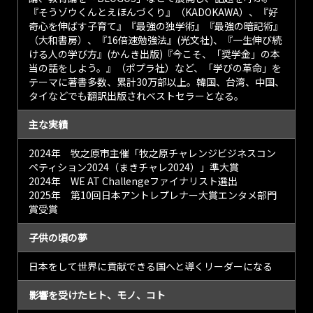
『そうゾウくんとえほんづくり』（KADOKAWA）、『好
奇心を伸ばす子育て』『最強の独学術』『最強の暗記術』
（大和書房）、『16倍速勉強法』(光文社)、『一生伸び続
ける人の学び方』(かんき出版)『今こそ、「奨学金」の本
当の話をしよう。』（ポプラ社）など、「学びの革命」を
テーマに著書多数、累計30万部以上。韓国、台湾、中国、
タイなどでも翻訳出版されベストセラーとなる。
主な実績
2024年 牧之原市主催「牧之原チャレンジビジネスコン
ペティション2024（まきチャレ2024）」準大賞
2024年 WE AT Challengeファイナリスト選出
2025年 第10回日本アントレプレナー大賞エンタメ部門
賞受賞
子供の頃の夢
日本をして世界に貢献できる国へと導くリーダーになる
影響を受けたヒト、モノ、コト