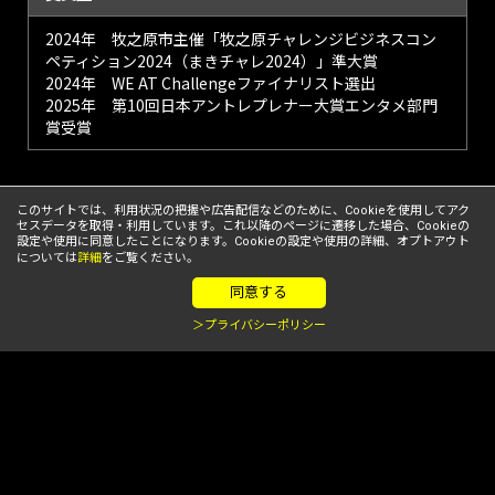
2024年 牧之原市主催「牧之原チャレンジビジネスコン
ペティション2024（まきチャレ2024）」準大賞
2024年 WE AT Challengeファイナリスト選出
2025年 第10回日本アントレプレナー大賞エンタメ部門
賞受賞
このサイトでは、利用状況の把握や広告配信などのために、Cookieを使用してアク
株式会社4kizも参加するSTARTUP LEAGUE。
セスデータを取得・利用しています。これ以降のページに遷移した場合、Cookieの
そのスタートアップ支援について、詳しくはこちらをご覧ください。
設定や使用に同意したことになります。Cookieの設定や使用の詳細、オプトアウト
については
詳細
をご覧ください。
TOP
リーグメンバー
株式会社4kiz
同意する
＞プライバシーポリシー