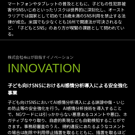
マートフォンやタブレットの普及とともに、子どもの性犯罪被
害やSNSいじめといったリスクは世界的に深刻化し、オースト
ラリアでは国家として初めて16歳未満のSNS利用を禁止する法
律が成立。米国でも少なくとも16州で関連法が可決されるな
ど、「子どもとSNS」のあり方が喫緊の課題として問われてい
る。
株式会社4kizが目指すイノベーション
INNOVATION
子ども向けSNSにおけるAI感情分析導入による安全強化
事業
子ども向けSNSにおいてAI感情分析導入による誹謗中傷・いじ
め防止等の安全強化を行う。 AI感情分析技術を導入すること
で、NGワードには引っかからない悪意あるコメントや悪口、ネ
ガティブなやり取り、自虐的表現なども自動検知することがで
きます。事務局審査のうえ、規約違反にあたるようなコメント
の場合は削除や利用停止措置を取るとともに、措置を取るほど