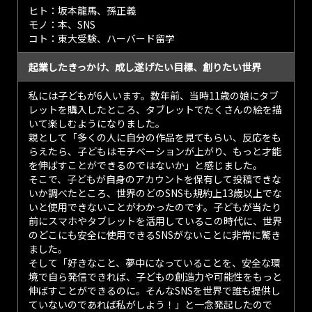
ヒト：坂本龍馬、孫正義
モノ：本、SNS
コト：東大受験、ハーバード留学
起業したきっかけ、成し遂げたい目標、創りたい世界
私には子どもが6人います。数年前、当時11歳の娘にタブ
レットを購入したところ、タブレットでたくさんの絵を描
いて楽しむようになりました。
親として「多くの人に自分の作品を見てもらい、反応をも
らえたら、子どもはモチベーションが上がり、もっと才能
を伸ばすことができるのではないか」と感じました。
そこで、子どもが自身のアカウントを保有して投稿できな
いか調べたところ、世界のどのSNSも規約上13歳以上でな
いと使用できないことがわかったのです。子どもが当たり
前にスマホやタブレットを活用しているこの時代に、世界
のどこにも安全に使用できるSNSがないことに非常に驚き
ました。
そして「好きなこと、夢中になっていることを、安全な環
境で自ら発信できれば、子どもの創造力や可能性をもっと
伸ばすことができるのに。そんなSNSを世界で誰も提供し
ていないのであれば私がしよう！」と一念発起したので