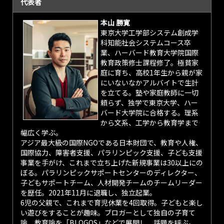
代表者
本山 勝寛
東京大学工学部システム創成学
科知能社会システムコース卒
業、ハーバード教育大学院国際
教育政策修士課程修了。極貧家
庭に育ち、高校1年生から親が家
にいないなかアルバイトで生計
を立てる。塾や家庭教師に一切
頼らず、独学で東京大学、ハー
バード大学院に合格する。理系
から文系、工学から教育学まで
幅広く学ぶ。
アジア最大級の国際NGOである日本財団で、教育や人権、
国際協力、障害者支援、パラリンピック支援、子ども支援
事業を手がけ、これまで立ち上げた新規事業は30以上にの
ぼる。パラリンピックサポートセンターのディレクター、
子どもサポートチーム、人材開発チームのチームリーダー
を歴任。2021年11月に退職し、独立起業。
6児の父親で、これまで育児休業を4回取得。子どもと楽し
い遊びをすることが趣味。ブロガーとして独自の子育て
論、教育論を「BLOGOS」などで展開し、話題を呼ぶ。