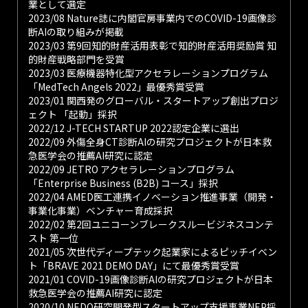
業として選定
2023/08 Nature誌に内閣官房事業内でのCOVID-19画像診
断AIの取り組みが掲載
2023/03 第9回知的財産活用表彰で知的財産活用奨励賞 知
的財産戦略部門を受賞
2023/03 医療機器特化型アクセラレーションプログラム
「MedTech Angels 2022」最優秀賞受賞
2023/01 関西発のグローバル・スタートアップ創出プロジ
ェクト 「起動」採択
2022/12 J-TECH STARTUP 2022認定企業に選出
2022/09 外傷全身CT診断AIの研究プロジェクトが日本救
急医学会の推薦AI研究に認定
2022/09 JETRO アクセラレーションプログラム
「Enterprise Business (B2B) コース」採択
2022/04 AMED医工連携イノベーション推進事業（開発・
事業化事業）ベンチャー育成採択
2022/02 第2回ユニコーンブレークスルービジネスコンテ
スト 第一位
2021/05 次世代ディープテック起業家によるピッチイベン
ト「BRAVE 2021 DEMO DAY」にて最優秀賞受賞
2021/01 COVID-19画像診断AIの研究プロジェクトが日本
救急医学会の推薦AI研究に認定
2020/10 NEDO研究開発型スタートアップ支援事業NEP採