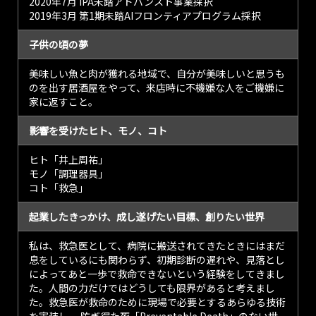
2020年7月 IPA未踏アドバンスト事業採択
2019年3月 第1期未踏AIフロンティアプログラム採択
子供の頃の夢
美味しい魚と肉が獲れる地域で、自分が美味しいと思うも
のを出す居酒屋をやって、来店時に不機嫌な人をご機嫌に
家に返すこと。
影響を受けたヒト、モノ、コト
ヒト「井上周祐」
モノ「調理器具」
コト「救急」
起業したきっかけ、成し遂げたい目標、創りたい世界
私は、救急医として、病院に搬送されてきたときにはまだ
息をしているにも関わらず、初期診断の遅れや、見落とし
によってあと一歩で救命できないという経験をしてきまし
た。人間の力だけではどうしても限界があると考えまし
た。救急医が救命のために現場で必要とするあらゆる技術
を実装し、 防ぎ得た死「Preventable Death」のない世