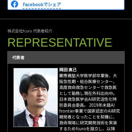
Facebookでシェア
株式会社fcuro 代表者紹介
REPRESENTATIVE
代表者
岡田 直己
慶應義塾大学医学部卒業後、大
阪急性期・総合医療センター、
高度救命救急センターで救急医
として勤務し現在外科出向中。
日本救急医学会AI研究活性化特
別委員会委員。 2019年未踏AI
frontier事業で国家認定のAI研究
開発者となったことを契機に、
救命現場に研究開発技術を実装
するためfcuroを設立し、以降