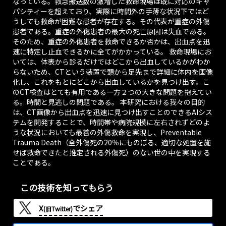
なっている。救急搬送数の激増した救命現場は既に対応のキャ
パシティーを超えており、実際に時間外の手薄な状況下ではど
うしても救命が困難な患者が存在する。その代表が重症の外傷
患者である。重症の外傷患者の最大の死亡原因は失血である。
そのため、重症の外傷患者を救命できるか否かは、出血点を迅
速に特定し止血できるかに全てがかかっている。 救命現場にお
いては、体表から診るだけではどこから出血しているかがわか
らないため、CTという装置で頭から足先まで詳細に体内を画像
化し、これをもとにどこから出血しているかを見つけ出す。こ
のCT検査はとても有用である一方２つの大きな問題を抱えてい
る。時間と見逃しの問題である。 本研究における我々の目的
は、CT画像から出血点を迅速に見つけ出すことのできるAIシス
テムを開発することで、時間帯や病院規模に左右されずどのよ
うな状況においても最善の外傷救命を実現し、Preventable
Trauma Death（全外傷死の20％にものぼる、適切な処置を施
せば救命できたと推定される外傷死）のない世の中を実現する
ことである。
この技術を知ってもらう
X
でシェア
(旧Twitter)