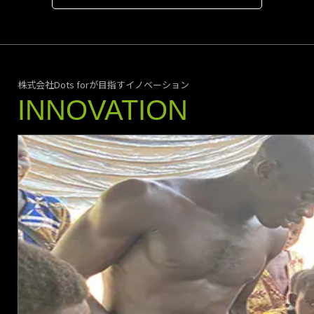
村部のコミュニテ
ィに対し、Dots
forが⻄アフリカで
展開する分散型通
信・デジタル化プ
ラットフォーム
株式会社Dots forが目指すイノベーション
「d.CONNECT」と
そのプラットフォ
INNOVATION
ームを通じてアク
セスできるデジタ
ルサービスを提供
し、そのザンビア
での運営をFL360
が実施するフラン
チャイズ展開パー
トナーシップを
2025年5⽉より開
始しましたのでお
知らせします。
2025/06/13
PR Times
アフリカ農村で