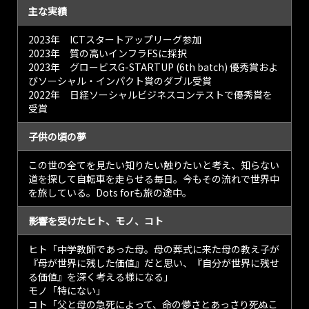
だ。現在は西アフ
主な実績
リカのベナン共和
国とセネガル共和
2023年 ICTスタートアップリーグ参加
国の農村部にサー
2023年 質の高いインフラFSに採択
ビスを提供してお
2023年 グロービスG-STARTUP (6th batch) 優秀賞およ
り、登録数は4万
びソーシャル・インパクト賞のダブル受賞
人、有料ユーザー
2022年 日経ソーシャルビジネスコンテストで優秀賞を
数1500人と順調に
受賞
拡大。また、ソフ
トバンクや松竹と
子供の頃の夢
提携して実証事業
も進めている。ベ
この世の全てを見たい知りたい触りたいと考え、知らない
ナンで活動してい
道を探して自転車を走らせる毎日。今もその流れで世界中
る株式会社Dots
を旅している。Dots forも旅の途中。
for創業者 兼CEOの
大場 カルロス 博哉
氏に、事業の状況
影響を受けたヒト、モノ、コト
と今後の展開につ
いて伺った。
ヒト「中学教師であった母。母の葬式に来た母の教え子が
『母が世界に残した価値』だと思い、『自分が世界に残せ
る価値』を深く考える様になる」
モノ「特にない」
コト「父と母の急死によって、命の儚さとあっさり死ぬこ