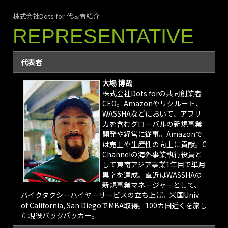
をベナン共和国で
株式会社Dots for 代表者紹介
開始しました。
REPRESENTATIVE
2024/04/15
ASCII STARTUP
通信インフラと
代表者
デジタルサービ
スの提供を通じ
大場 博哉
てアフリカ農村
株式会社Dots forの共同創業者
部の暮らしの変
CEO。Amazonやリクルート、
WASSHAなどにおいて、アフリ
革に挑む Dots
カを含むグローバルの新規事業
for
開発や経営に従事。Amazonで
株式会社Dots for
は売上や生産性の向上に貢献。C
は、情報格差の是
Channelの海外事業執行役員と
正による生活水準
して東南アジア事業1年目で単月
の向上を目指し、
黒字を達成。直近はWASSHAの
アフリカの農村集
新規事業マネージャーとして、
落内に無線ネット
バイクタクシーハイヤーサービスの立ち上げ。米国Univ.
ワークを構築しデ
of California, San DiegoでMBA取得。100カ国近くを旅し
ジタル化を図るサ
た現役バックパッカー。
ービスを展開する
スタートアップ