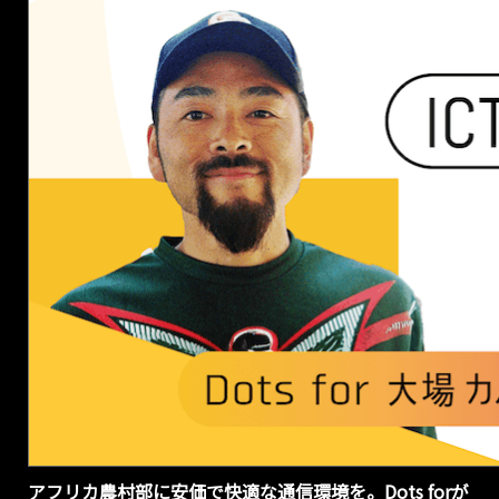
展開するセネガル
でもテスト導入を
開始しました。
2025/08/05
PR Times
ブラザー工業と
資本業務提携に
よるアフリカ農
村での印刷・コ
ピー事業「村の
印刷サービス」
を開始します
株式会社Dots for
は、ブラザー工業
株式会社と協力
し、過去1年に渡っ
てアフリカの地方
農村部における
「村にいながら印
刷やコピーができ
アフリカ農村部に安価で快適な通信環境を。Dots forが
ることへの価値」