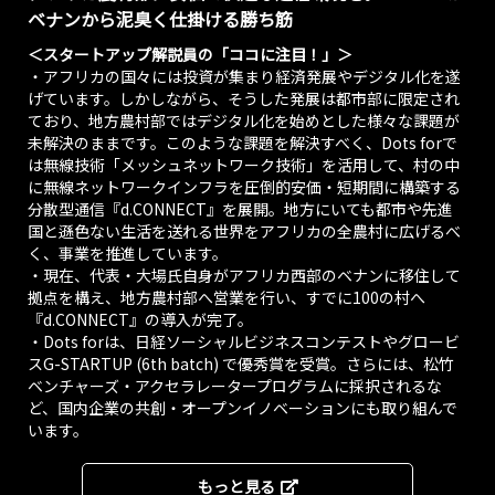
についてベナンで
ベナンから泥臭く仕掛ける勝ち筋
検証を行ってきま
＜スタートアップ解説員の「ココに注目！」＞
したが、この度そ
・アフリカの国々には投資が集まり経済発展やデジタル化を遂
の取り組みを加速
げています。しかしながら、そうした発展は都市部に限定され
するべくブラザー
工業との資本業務
ており、地方農村部ではデジタル化を始めとした様々な課題が
提携を行うことと
未解決のままです。このような課題を解決すべく、Dots forで
なりました。
は無線技術「メッシュネットワーク技術」を活用して、村の中
に無線ネットワークインフラを圧倒的安価・短期間に構築する
2025/06/20
分散型通信『d.CONNECT』を展開。地方にいても都市や先進
国と遜色ない生活を送れる世界をアフリカの全農村に広げるべ
PR Times
く、事業を推進しています。
farmers 360°
・現在、代表・大場氏自身がアフリカ西部のベナンに移住して
link をパートナ
拠点を構え、地方農村部へ営業を行い、すでに100の村へ
ーとしたザンビ
『d.CONNECT』の導入が完了。
ア地⽅農村での
・Dots forは、日経ソーシャルビジネスコンテストやグロービ
フランチャイズ
スG-STARTUP (6th batch) で優秀賞を受賞。さらには、松竹
展開を開始
ベンチャーズ・アクセラレータープログラムに採択されるな
株式会社 Dots for
ど、国内企業の共創・オープンイノベーションにも取り組んで
は、farmers 360°
います。
linkと協⼒し、
FL360が活動する
ザンビアの地⽅農
もっと見る