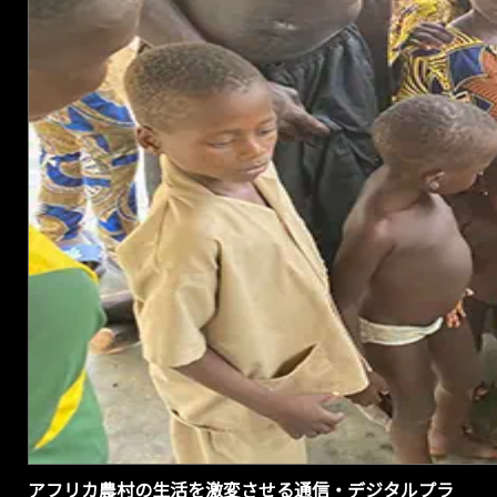
のコミュニティ
バイクのレンタ
ル事業の実証実
験を開始
株式会社 Dots for
は、本田技研工業
株式会社の Honda
Motor Southern
Africa (PTY) Ltd.
Ghana Officeと協
力し、アフリカの
地方農村部で、
Dots forが展開す
る村々の人々が利
用できる移動手段
として、「村のデ
ジタルコンビニ」
経由で予約・利用
ができるコミュニ
ティバイクのレン
タル事業の有効性
を確認するための
アフリカ農村の生活を激変させる通信・デジタルプラ
実証実験を 2025年