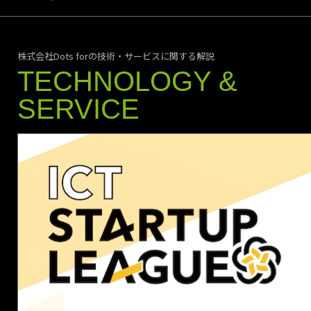
2025/10/01
PR Times
株式会社Dots forの技術・サービスに関する解説
ブラザー工業と
TECHNOLOGY &
進めるアフリカ
農村での印刷・
SERVICE
コピー事業「村
の印刷サービ
ス」を本格始動
します
株式会社Dots for
は、ブラザー工業
株式会社と協力
し、アフリカの地
方農村部における
印刷・コピー事業
「村の印刷サービ
ス」を、10月から
ベナンで本格的に
展開を始めるとと
もに、Dots forが