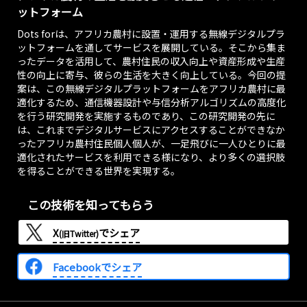
ットフォーム
5月より開始しまし
たのでお知らせし
Dots forは、アフリカ農村に設置・運用する無線デジタルプラ
ます。
ットフォームを通してサービスを展開している。そこから集ま
ったデータを活用して、農村住民の収入向上や資産形成や生産
2024/09/11
性の向上に寄与、彼らの生活を大きく向上している。今回の提
PR Times
案は、この無線デジタルプラットフォームをアフリカ農村に最
ブラザー工業と
適化するため、通信機器設計や与信分析アルゴリズムの高度化
のアフリカ農村
を行う研究開発を実施するものであり、この研究開発の先に
での印刷・コピ
は、これまでデジタルサービスにアクセスすることができなか
ー事業について
ったアフリカ農村住民個人個人が、一足飛びに一人ひとりに最
の実証実験を開
適化されたサービスを利用できる様になり、より多くの選択肢
始
を得ることができる世界を実現する。
Dots forが進める
「村のデジタルコ
この技術を知ってもらう
ンビニ」のサービ
スとして、ブラザ
X
でシェア
(旧Twitter)
ー工業製のインク
ジェット複合機を
活用した農村での
Facebookでシェア
印刷・コピー事業
の有効性を確かめ
るための実証実験